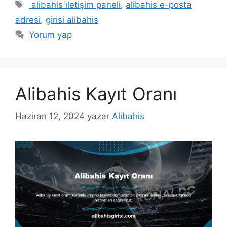
Etiketler
alibahis i̇letişim paneli
,
alibahis e-posta
adresi
,
girisi alibahis
Yorum yap
Alibahis Kayıt Oranı
Haziran 12, 2024
yazar
Alibahis