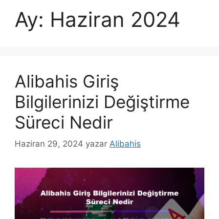
Ay:
Haziran 2024
Alibahis Giriş
Bilgilerinizi Değiştirme
Süreci Nedir
Haziran 29, 2024
yazar
Alibahis