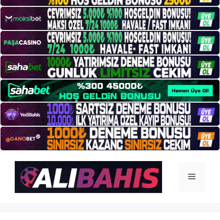
İçeriğe
atla
Menü