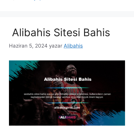
Alibahis Sitesi Bahis
Haziran 5, 2024
yazar
Alibahis