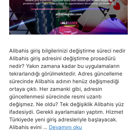
Alibahis giriş bilgilerinizi değiştirme süreci nedir
Alibahis giriş adresini değiştirme prosedürü
nedir? Yakın zamana kadar bu uygulamaların
tekrarlandığı görülmektedir. Adres güncelleme
sürecinde Alibahis adının henüz değişmediği
ortaya çıktı. Her zamanki gibi, adresin
güncellenmesi sürecinde resmi uzantı
değişmez. Ne oldu? Tek değişiklik Alibahis yüz
ifadesiydi. Gerekli ayarlamaları yaptım. Hizmet
Türkiyede yeni giriş adresleriyle başlayacak.
Alibahis evini …
Devamını oku