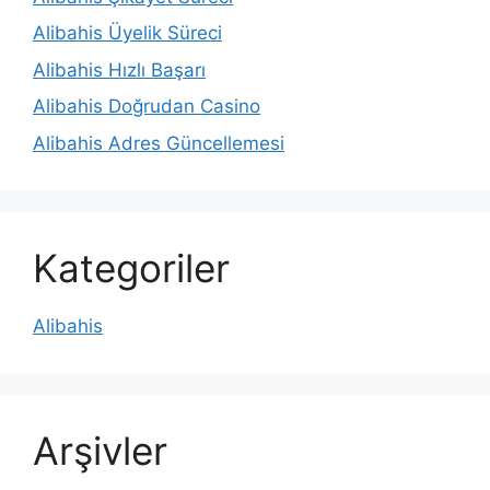
Alibahis Üyelik Süreci
Alibahis Hızlı Başarı
Alibahis Doğrudan Casino
Alibahis Adres Güncellemesi
Kategoriler
Alibahis
Arşivler