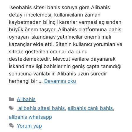
seobahis sitesi bahis soruya göre Alibahis
detaylı incelemesi, kullanıcıların zaman
kaybetmeden bilinçli kararlar vermesi açısından
büyük önem taşıyor. Alibahis platformuna bahis
oynayan İskandinav yatırımcılar önemli mali
kazançlar elde etti. Sitenin kullanıcı yorumları ve
sitede gösterilen oranlar da bunu
desteklemektedir. Mevcut verilere dayanarak
İskandinav ligi bahislerinin geniş çapta tanındığı
sonucuna varılabilir. Alibahis uzun süredir
herhangi bir …
Devamını oku
Kategoriler
Alibahis
Etiketler
alibahis sitesi bahis
,
alibahis canlı bahis
,
alibahis whatsapp
Yorum yap