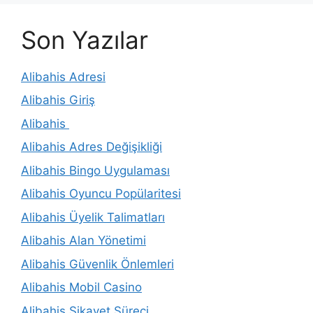
Son Yazılar
Alibahis Adresi
Alibahis Giriş
Alibahis
Alibahis Adres Değişikliği
Alibahis Bingo Uygulaması
Alibahis Oyuncu Popülaritesi
Alibahis Üyelik Talimatları
Alibahis Alan Yönetimi
Alibahis Güvenlik Önlemleri
Alibahis Mobil Casino
Alibahis Şikayet Süreci