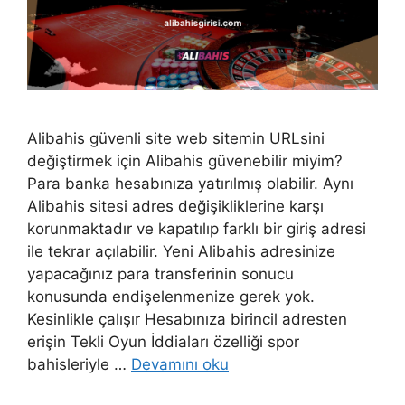
Alibahis güvenli site web sitemin URLsini
değiştirmek için Alibahis güvenebilir miyim?
Para banka hesabınıza yatırılmış olabilir. Aynı
Alibahis sitesi adres değişikliklerine karşı
korunmaktadır ve kapatılıp farklı bir giriş adresi
ile tekrar açılabilir. Yeni Alibahis adresinize
yapacağınız para transferinin sonucu
konusunda endişelenmenize gerek yok.
Kesinlikle çalışır Hesabınıza birincil adresten
erişin Tekli Oyun İddiaları özelliği spor
bahisleriyle …
Devamını oku