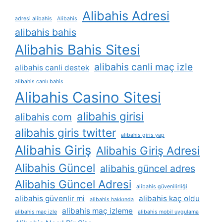
Alibahis Adresi
adresi alibahis
Alibahis
alibahis bahis
Alibahis Bahis Sitesi
alibahis canli maç izle
alibahis canli destek
alibahis canlı bahis
Alibahis Casino Sitesi
alibahis girisi
alibahis com
alibahis giris twitter
alibahis giris yap
Alibahis Giriş
Alibahis Giriş Adresi
Alibahis Güncel
alibahis güncel adres
Alibahis Güncel Adresi
alibahis güvenilirliği
alibahis güvenlir mi
alibahis kaç oldu
alibahis hakkında
alibahis maç izleme
alibahis maç izle
alibahis mobil uygulama