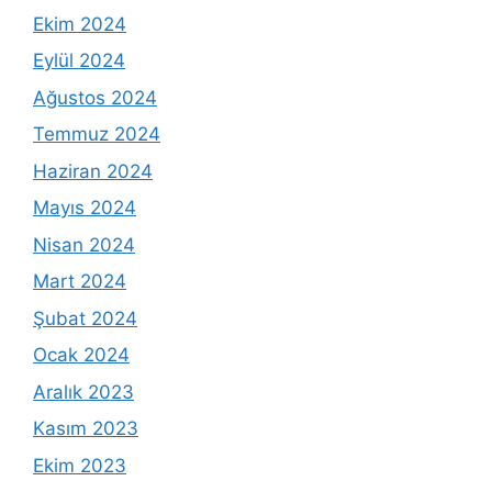
Ekim 2024
Eylül 2024
Ağustos 2024
Temmuz 2024
Haziran 2024
Mayıs 2024
Nisan 2024
Mart 2024
Şubat 2024
Ocak 2024
Aralık 2023
Kasım 2023
Ekim 2023