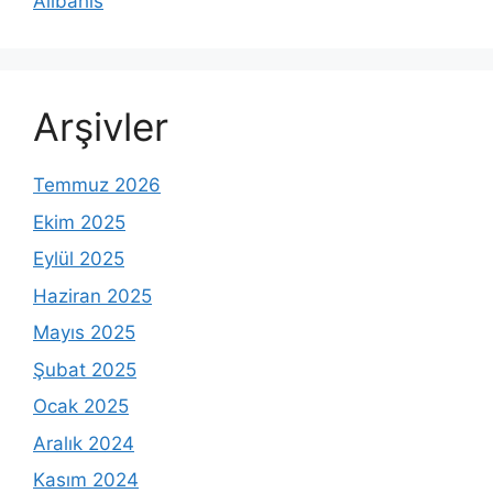
Alibahis
Arşivler
Temmuz 2026
Ekim 2025
Eylül 2025
Haziran 2025
Mayıs 2025
Şubat 2025
Ocak 2025
Aralık 2024
Kasım 2024