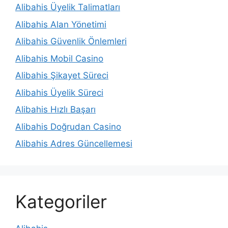
Alibahis Üyelik Talimatları
Alibahis Alan Yönetimi
Alibahis Güvenlik Önlemleri
Alibahis Mobil Casino
Alibahis Şikayet Süreci
Alibahis Üyelik Süreci
Alibahis Hızlı Başarı
Alibahis Doğrudan Casino
Alibahis Adres Güncellemesi
Kategoriler