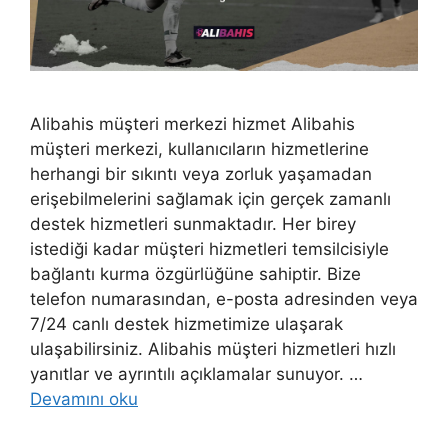
Alibahis müşteri merkezi hizmet Alibahis
müşteri merkezi, kullanıcıların hizmetlerine
herhangi bir sıkıntı veya zorluk yaşamadan
erişebilmelerini sağlamak için gerçek zamanlı
destek hizmetleri sunmaktadır. Her birey
istediği kadar müşteri hizmetleri temsilcisiyle
bağlantı kurma özgürlüğüne sahiptir. Bize
telefon numarasından, e-posta adresinden veya
7/24 canlı destek hizmetimize ulaşarak
ulaşabilirsiniz. Alibahis müşteri hizmetleri hızlı
yanıtlar ve ayrıntılı açıklamalar sunuyor. …
Devamını oku