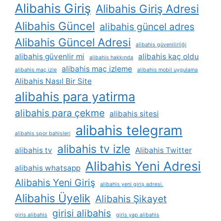
Alibahis Giriş
Alibahis Giriş Adresi
Alibahis Güncel
alibahis güncel adres
Alibahis Güncel Adresi
alibahis güvenilirliği
alibahis güvenlir mi
alibahis kaç oldu
alibahis hakkında
alibahis maç izleme
alibahis maç izle
alibahis mobil uygulama
Alibahis Nasıl Bir Site
alibahis para yatirma
alibahis para çekme
alibahis sitesi
alibahis telegram
alibahis spor bahisleri
alibahis tv izle
alibahis tv
Alibahis Twitter
Alibahis Yeni Adresi
alibahis whatsapp
Alibahis Yeni Giriş
alibahis yeni giriş adresi.
Alibahis Üyelik
Alibahis Şikayet
girisi alibahis
giris alibahis
giris yap alibahis