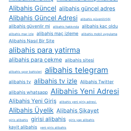
Alibahis Güncel
alibahis güncel adres
Alibahis Güncel Adresi
alibahis güvenilirliği
alibahis güvenlir mi
alibahis kaç oldu
alibahis hakkında
alibahis maç izleme
alibahis maç izle
alibahis mobil uygulama
Alibahis Nasıl Bir Site
alibahis para yatirma
alibahis para çekme
alibahis sitesi
alibahis telegram
alibahis spor bahisleri
alibahis tv izle
alibahis tv
Alibahis Twitter
Alibahis Yeni Adresi
alibahis whatsapp
Alibahis Yeni Giriş
alibahis yeni giriş adresi.
Alibahis Üyelik
Alibahis Şikayet
girisi alibahis
giris alibahis
giris yap alibahis
kayit alibahis
yeni giris alibahis