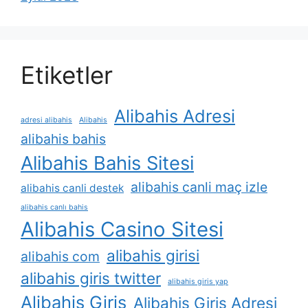
Etiketler
Alibahis Adresi
adresi alibahis
Alibahis
alibahis bahis
Alibahis Bahis Sitesi
alibahis canli maç izle
alibahis canli destek
alibahis canlı bahis
Alibahis Casino Sitesi
alibahis girisi
alibahis com
alibahis giris twitter
alibahis giris yap
Alibahis Giriş
Alibahis Giriş Adresi