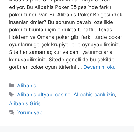
ediyor. Bu Alibahis Poker Bölgesi’nde farklı
poker türleri var. Bu Alibahis Poker Bölgesindeki
insanlar kimler? Bu sorunun cevabı özellikle
poker tutkunları için oldukça tuhaftır. Texas
Hold’em ve Omaha poker gibi farklı türde poker
oyunlarını gerçek krupiyerlerle oynayabilirsiniz.
Site her zaman açıktır ve canlı yatırımcılarla
konuşabilirsiniz. Sitede genellikle bu şekilde
görünen poker oyun türlerini …
Devamını oku
Kategoriler
Alibahis
Etiketler
Alibahis altyapı casino
,
Alibahis canlı izin
,
Alibahis Giriş
Yorum yap