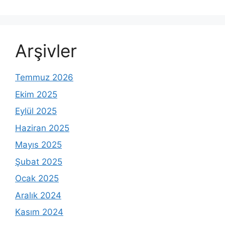
Arşivler
Temmuz 2026
Ekim 2025
Eylül 2025
Haziran 2025
Mayıs 2025
Şubat 2025
Ocak 2025
Aralık 2024
Kasım 2024