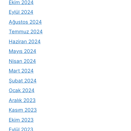
Ekim 2024
Eylül 2024
Ağustos 2024
Temmuz 2024
Haziran 2024
Mayıs 2024
Nisan 2024
Mart 2024
Şubat 2024
Ocak 2024
Aralık 2023
Kasım 2023
Ekim 2023
Eylül 2023