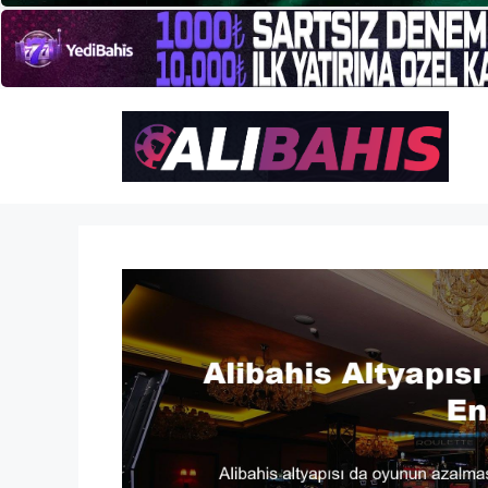
İçeriğe
atla