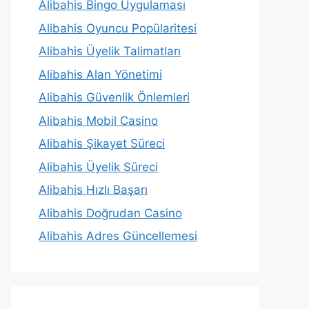
Alibahis Bingo Uygulaması
Alibahis Oyuncu Popülaritesi
Alibahis Üyelik Talimatları
Alibahis Alan Yönetimi
Alibahis Güvenlik Önlemleri
Alibahis Mobil Casino
Alibahis Şikayet Süreci
Alibahis Üyelik Süreci
Alibahis Hızlı Başarı
Alibahis Doğrudan Casino
Alibahis Adres Güncellemesi