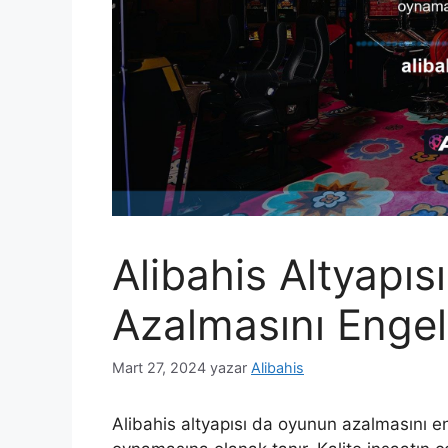
Alibahis Altyapı
Azalmasını Engel
Mart 27, 2024
yazar
Alibahis
Alibahis altyapısı da oyunun azalmasını eng