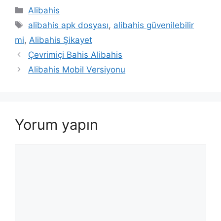
Kategoriler
Alibahis
Etiketler
alibahis apk dosyası
,
alibahis güvenilebilir
mi
,
Alibahis Şikayet
Çevrimiçi Bahis Alibahis
Alibahis Mobil Versiyonu
Yorum yapın
Yorum