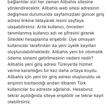
bağlantılar sizi her zaman Alibahis sitesine
yönlendirecektir. Alibahis web sitesi adresinin
değişmesi durumunda sayfamızdaki güncel giriş
adresi linkine tıklayarak resmi sayfaya
ulaşabilirsiniz. Artık kullanıcı, önceden
tanımlanmış kullanıcı adı ve şifresini girerek
Sitedeki hesaplarına erişebilir. Üye olmayan
kullanıcılar tarafından da yeni üyelik kayıtları
oluşturulabilmektedir. Alibahis yeni bir otomatik
ödeme sistemi getirilmesinin nedeni nedir?
Alibahis yeni giriş adresi Türkiye’de hizmet
verme kararlılığını bir kez daha ortaya koydu.
Alibahis için yeni bir giriş adresi oluşturuldu ve
erişimin kısıtlandığı andan itibaren Türk
kullanıcılar bu adreste ağırlandı. Hesabınız
tekrar açıldığında siteye erişebilir ve tekrar kayıt
olabilirsiniz.