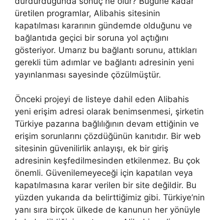
durdurduğunda sonuç ne olur? Bugüne kadar
üretilen programlar, Alibahis sitesinin
kapatılması kararının gündemde olduğunu ve
bağlantıda geçici bir soruna yol açtığını
gösteriyor. Umarız bu bağlantı sorunu, attıkları
gerekli tüm adımlar ve bağlantı adresinin yeni
yayınlanması sayesinde çözülmüştür.
Önceki projeyi de listeye dahil eden Alibahis
yeni erişim adresi olarak benimsenmesi, şirketin
Türkiye pazarına bağlılığının devam ettiğinin ve
erişim sorunlarını çözdüğünün kanıtıdır. Bir web
sitesinin güvenilirlik anlayışı, ek bir giriş
adresinin keşfedilmesinden etkilenmez. Bu çok
önemli. Güvenilemeyeceği için kapatılan veya
kapatılmasına karar verilen bir site değildir. Bu
yüzden yukarıda da belirttiğimiz gibi. Türkiye’nin
yanı sıra birçok ülkede de kanunun her yönüyle