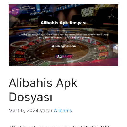
Alibahis Apk
Dosyası
Mart 9, 2024
yazar
Alibahis