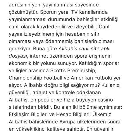
adresinin yeni yayınlanması sayesinde
çözülmüştür. Sporun yerel TV kanallarında
yayınlanmaması durumunda bahisçiler etkinliği
canlı olarak kaydedebilir ve izleyebilir. Canlı
yayını izleyebilmem için hesabımın sıfır
olmaması veya ödenmemiş bahislerin olması
gerekiyor. Buna göre
Alibahis canlı site apk
dosyası
, internet üzerinden spora erişmenin
ekonomik bir yolunu sunuyor. Katıldığım sporlar
ve ligler arasında Scott’s Premiership,
Championship Football ve Amerikan Futbolu yer
alıyor. Alibahis doğru bilgi sağlıyor mu? Kullanıcı
güvenliği, adalet ve kontrole odaklanan
Alibahis, en popüler ve hızla büyüyen casino
sitelerinden biridir. Bu alan iki bölüme ayrılmıştır:
Etkileşim Bilgileri ve Hesap Bilgileri. Ülkemiz
Alibahis bahislerinde Avrupa ülkelerinden sonra
en yüksek ikinci kaliteye sahiptir. En güvenilir