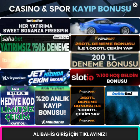
×
ALİBAHİS GİRİŞ İÇİN TIKLAYINIZ!