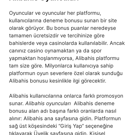
Oyuncular ve oyuncular her platformu,
kullanıcılarına deneme bonusu sunan bir site
olarak görüyor. Bu bonus puanlar neredeyse
tamamen ücretsizdir ve tercihinize göre
bahislerde veya casinolarda kullanılabilir. Ancak
canınız casino oynamaktan ya da spor
yapmaktan hoşlanmıyorsa, Alibahis platformu
tam size göre. Milyonlarca kullanıcıya sahip
platformun oyun severlere özel olarak sunduğu
Alibahis bonusu kesinlikle ilgi görecektir.
Alibahis kullanıcılarına onlarca farklı promosyon
sunar.
Alibahis oyuncuları
Alibahis deneme
bonusu alan adı başına farklı oranlarda nasıl
alınır: Alibahis ana sayfasına gidin. Platformun
sağ üst köşesindeki “Giriş Yap” seçeneğine
tıklayarak Üyelik sayfasına gidin. Kişisel