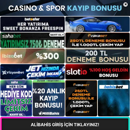
×
ALİBAHİS GİRİŞ İÇİN TIKLAYINIZ!