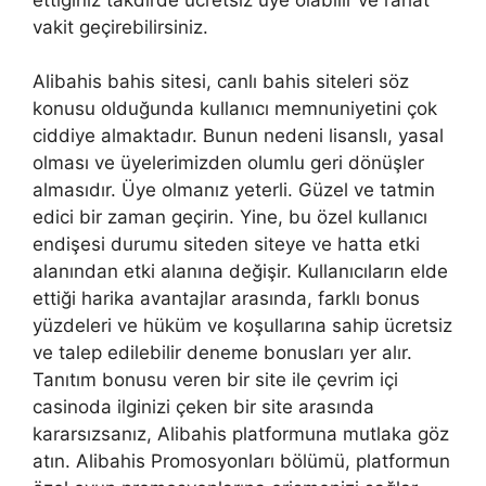
vakit geçirebilirsiniz.
Alibahis bahis sitesi, canlı bahis siteleri söz
konusu olduğunda kullanıcı memnuniyetini çok
ciddiye almaktadır. Bunun nedeni lisanslı, yasal
olması ve üyelerimizden olumlu geri dönüşler
almasıdır. Üye olmanız yeterli. Güzel ve tatmin
edici bir zaman geçirin. Yine, bu özel kullanıcı
endişesi durumu siteden siteye ve hatta etki
alanından etki alanına değişir. Kullanıcıların elde
ettiği harika avantajlar arasında, farklı bonus
yüzdeleri ve hüküm ve koşullarına sahip ücretsiz
ve talep edilebilir deneme bonusları yer alır.
Tanıtım bonusu veren bir site ile çevrim içi
casinoda ilginizi çeken bir site arasında
kararsızsanız, Alibahis platformuna mutlaka göz
atın. Alibahis Promosyonları bölümü, platformun