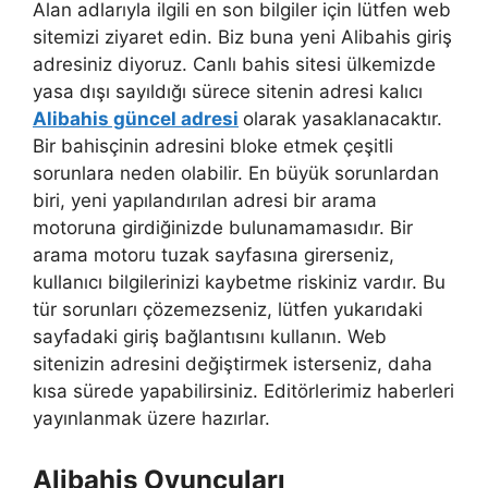
Alan adlarıyla ilgili en son bilgiler için lütfen web
sitemizi ziyaret edin. Biz buna yeni Alibahis giriş
adresiniz diyoruz. Canlı bahis sitesi ülkemizde
yasa dışı sayıldığı sürece sitenin adresi kalıcı
Alibahis güncel adresi
olarak yasaklanacaktır.
Bir bahisçinin adresini bloke etmek çeşitli
sorunlara neden olabilir. En büyük sorunlardan
biri, yeni yapılandırılan adresi bir arama
motoruna girdiğinizde bulunamamasıdır. Bir
arama motoru tuzak sayfasına girerseniz,
kullanıcı bilgilerinizi kaybetme riskiniz vardır. Bu
tür sorunları çözemezseniz, lütfen yukarıdaki
sayfadaki giriş bağlantısını kullanın. Web
sitenizin adresini değiştirmek isterseniz, daha
kısa sürede yapabilirsiniz. Editörlerimiz haberleri
yayınlanmak üzere hazırlar.
Alibahis Oyuncuları