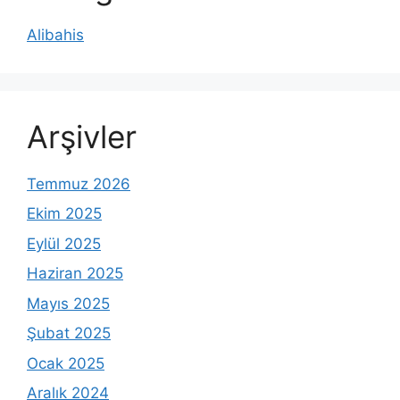
Alibahis
Arşivler
Temmuz 2026
Ekim 2025
Eylül 2025
Haziran 2025
Mayıs 2025
Şubat 2025
Ocak 2025
Aralık 2024