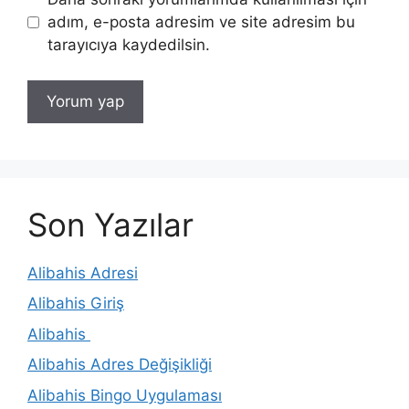
adım, e-posta adresim ve site adresim bu
tarayıcıya kaydedilsin.
Son Yazılar
Alibahis Adresi
Alibahis Giriş
Alibahis
Alibahis Adres Değişikliği
Alibahis Bingo Uygulaması