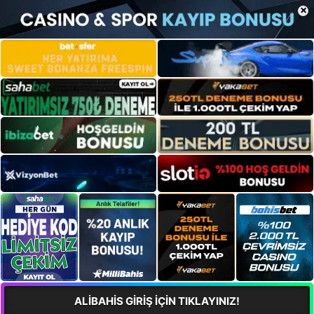
×
ALİBAHİS GİRİŞ İÇİN TIKLAYINIZ!