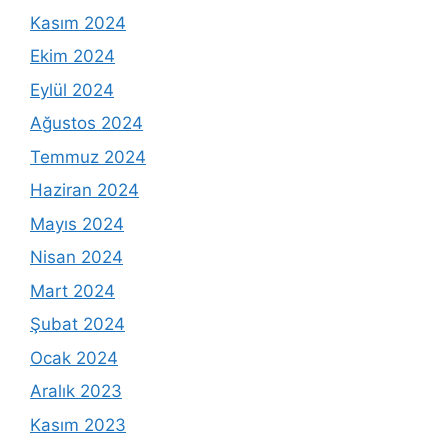
Kasım 2024
Ekim 2024
Eylül 2024
Ağustos 2024
Temmuz 2024
Haziran 2024
Mayıs 2024
Nisan 2024
Mart 2024
Şubat 2024
Ocak 2024
Aralık 2023
Kasım 2023