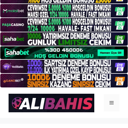
İçeriğe
atla
Menü