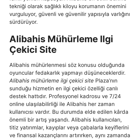
tekniği olarak sağlıklı kiloyu korumanın önemini
vurguluyor, güvenli ve güvenilir yapısıyla varlığını
sürdürüyor.
Alibahis Mühürleme Ilgi
Çekici Site
Alibahis mühürlenmesi söz konusu olduğunda
oyuncular fedakarlık yapmayı düşüneceklerdir.
Alibahis mühürleme ilgi çekici site
Plaza’nın
sunduğu hizmetin en ilgi çekici özelliği canlı
destek hattıdır. Profesyonel kadrosu ve 7/24
online ulaşılabilirliği ile Alibahis her zaman
kullanıcısı vardır. Bu durumda elde edilen kârda
önemli bir artış yaşandı. Alibahis kullanıcıları,
titiz yatırımlar, kayıplar veya çabalarla keyiflerini
ve finansal kazançlarını artırırken, aynı zamanda