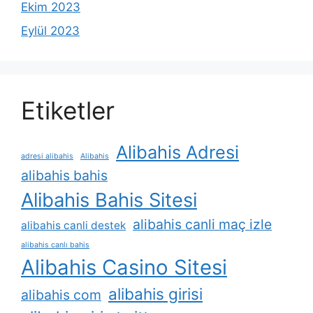
Ekim 2023
Eylül 2023
Etiketler
Alibahis Adresi
adresi alibahis
Alibahis
alibahis bahis
Alibahis Bahis Sitesi
alibahis canli maç izle
alibahis canli destek
alibahis canlı bahis
Alibahis Casino Sitesi
alibahis girisi
alibahis com