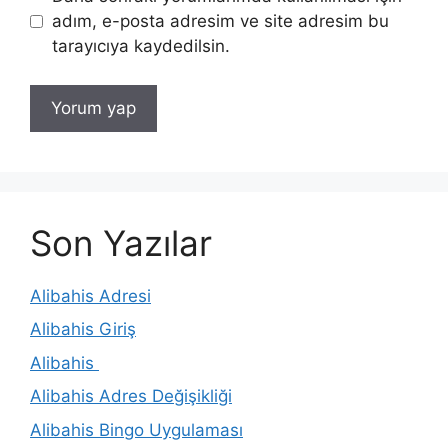
adım, e-posta adresim ve site adresim bu
tarayıcıya kaydedilsin.
Son Yazılar
Alibahis Adresi
Alibahis Giriş
Alibahis
Alibahis Adres Değişikliği
Alibahis Bingo Uygulaması