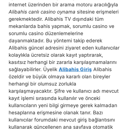
internet üzerinden bir arama motoru aracılığıyla
Alibahis canlı casino oynama
sitesine erişmeleri
gerekmektedir. Alibahis TV dışındaki tüm
mekanlarda bahis yapmak, sorumlu casino ve
sorumlu casino düzenlemelerine
dayanmaktadır. Bu yöntemi takip ederek
Alibahis güncel adresini ziyaret eden kullanıcılar
kolaylıkla ücretsiz olarak kayıt yaptırarak,
kasıtsız herhangi bir zararla karşılaşmamalarını
sağlayabilirler. Üyelik
Alibahis Giriş
Alibahis
özeldir ve büyük olmaya kararlı olan bireyler
herhangi bir olumsuz zorlukla
karşılaşmayacaktır. Şifre ve kullanıcı adı mevcut
kayıt işlemi sırasında kullanılır ve önceki
kullanıcıların yeni bilgi girmeye gerek kalmadan
hesaplarına erişmesine olanak tanır. Bazı
kullanıcılar forumdaki mevcut giriş bağlantısını
kullanarak güncellenen ana sayfaya otomatik