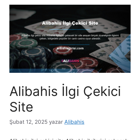
Alibahis İlgi Çekici
Site
Şubat 12, 2025
yazar
Alibahis