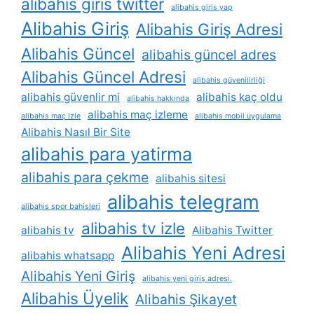
alibahis giris twitter
alibahis giris yap
Alibahis Giriş
Alibahis Giriş Adresi
Alibahis Güncel
alibahis güncel adres
Alibahis Güncel Adresi
alibahis güvenilirliği
alibahis güvenlir mi
alibahis kaç oldu
alibahis hakkında
alibahis maç izleme
alibahis maç izle
alibahis mobil uygulama
Alibahis Nasıl Bir Site
alibahis para yatirma
alibahis para çekme
alibahis sitesi
alibahis telegram
alibahis spor bahisleri
alibahis tv izle
alibahis tv
Alibahis Twitter
Alibahis Yeni Adresi
alibahis whatsapp
Alibahis Yeni Giriş
alibahis yeni giriş adresi.
Alibahis Üyelik
Alibahis Şikayet