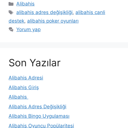
Kategoriler
Alibahis
Etiketler
alibahis adres değişikliği
,
alibahis canli
destek
,
alibahis poker oyunları
Yorum yap
Son Yazılar
Alibahis Adresi
Alibahis Giriş
Alibahis
Alibahis Adres Değişikliği
Alibahis Bingo Uygulaması
Alibahis Oyuncu Popülaritesi