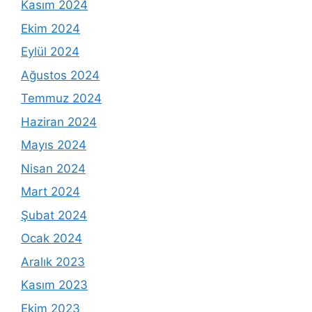
Kasım 2024
Ekim 2024
Eylül 2024
Ağustos 2024
Temmuz 2024
Haziran 2024
Mayıs 2024
Nisan 2024
Mart 2024
Şubat 2024
Ocak 2024
Aralık 2023
Kasım 2023
Ekim 2023