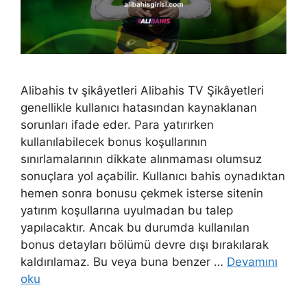
Alibahis tv şikâyetleri Alibahis TV Şikâyetleri
genellikle kullanıcı hatasından kaynaklanan
sorunları ifade eder. Para yatırırken
kullanılabilecek bonus koşullarının
sınırlamalarının dikkate alınmaması olumsuz
sonuçlara yol açabilir. Kullanıcı bahis oynadıktan
hemen sonra bonusu çekmek isterse sitenin
yatırım koşullarına uyulmadan bu talep
yapılacaktır. Ancak bu durumda kullanılan
bonus detayları bölümü devre dışı bırakılarak
kaldırılamaz. Bu veya buna benzer …
Devamını
oku