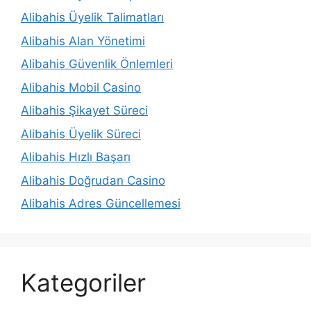
Alibahis Üyelik Talimatları
Alibahis Alan Yönetimi
Alibahis Güvenlik Önlemleri
Alibahis Mobil Casino
Alibahis Şikayet Süreci
Alibahis Üyelik Süreci
Alibahis Hızlı Başarı
Alibahis Doğrudan Casino
Alibahis Adres Güncellemesi
Kategoriler