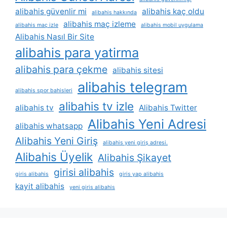
alibahis güvenlir mi
alibahis kaç oldu
alibahis hakkında
alibahis maç izleme
alibahis maç izle
alibahis mobil uygulama
Alibahis Nasıl Bir Site
alibahis para yatirma
alibahis para çekme
alibahis sitesi
alibahis telegram
alibahis spor bahisleri
alibahis tv izle
alibahis tv
Alibahis Twitter
Alibahis Yeni Adresi
alibahis whatsapp
Alibahis Yeni Giriş
alibahis yeni giriş adresi.
Alibahis Üyelik
Alibahis Şikayet
girisi alibahis
giris alibahis
giris yap alibahis
kayit alibahis
yeni giris alibahis