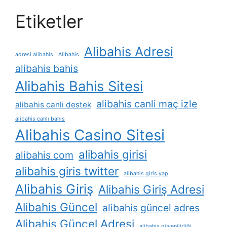
Etiketler
Alibahis Adresi
adresi alibahis
Alibahis
alibahis bahis
Alibahis Bahis Sitesi
alibahis canli maç izle
alibahis canli destek
alibahis canlı bahis
Alibahis Casino Sitesi
alibahis girisi
alibahis com
alibahis giris twitter
alibahis giris yap
Alibahis Giriş
Alibahis Giriş Adresi
Alibahis Güncel
alibahis güncel adres
Alibahis Güncel Adresi
alibahis güvenilirliği