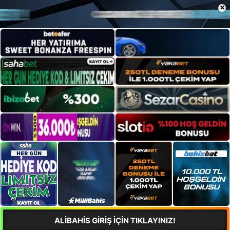
×
ALİBAHİS GİRİŞ İÇİN TIKLAYINIZ!