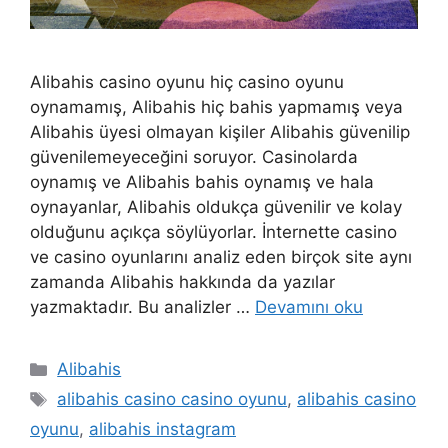
Alibahis casino oyunu hiç casino oyunu
oynamamış, Alibahis hiç bahis yapmamış veya
Alibahis üyesi olmayan kişiler Alibahis güvenilip
güvenilemeyeceğini soruyor. Casinolarda
oynamış ve Alibahis bahis oynamış ve hala
oynayanlar, Alibahis oldukça güvenilir ve kolay
olduğunu açıkça söylüyorlar. İnternette casino
ve casino oyunlarını analiz eden birçok site aynı
zamanda Alibahis hakkında da yazılar
yazmaktadır. Bu analizler …
Devamını oku
Kategoriler
Alibahis
Etiketler
alibahis casino casino oyunu
,
alibahis casino
oyunu
,
alibahis instagram