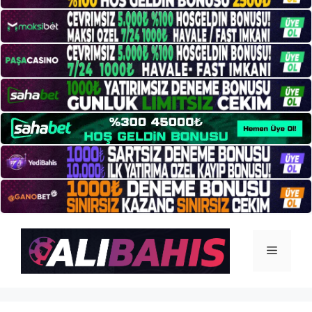
İçeriğe
atla
Menü