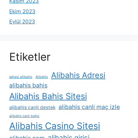
Kasım 2023
Ekim 2023
Eylül 2023
Etiketler
Alibahis Adresi
adresi alibahis
Alibahis
alibahis bahis
Alibahis Bahis Sitesi
alibahis canli maç izle
alibahis canli destek
alibahis canlı bahis
Alibahis Casino Sitesi
alibahis girisi