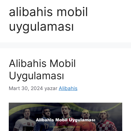
alibahis mobil
uygulaması
Alibahis Mobil
Uygulaması
Mart 30, 2024
yazar
Alibahis