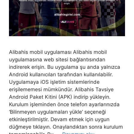
Alibahis mobil uygulaması Alibahis mobil
uygulamasına web sitesi bağlantısından
indirerek erişin. Bu uygulama şu anda yalnızca
Android kullanıcıları tarafından kullanılabilir.
Uygulamaya iOS işletim sistemlerinde
erişilememesi mümkündür. Alibahis Tavsiye
Android Paket Kitini (APK) indirip yükleyin.
Kurulum işleminden önce telefon ayarlarınızda
‘Bilinmeyen uygulamaları yükle’ seçeneği
etkinleştirilmiştir. Devam etmek için uygun
düğmeye tıklayın. Onaylandıktan sonra kurulum