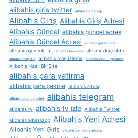
alibahis com
alibahis giris twitter
alibahis giris yap
Alibahis Giriş
Alibahis Giriş Adresi
Alibahis Güncel
alibahis güncel adres
Alibahis Güncel Adresi
alibahis güvenilirliği
alibahis güvenlir mi
alibahis kaç oldu
alibahis hakkında
alibahis maç izleme
alibahis maç izle
alibahis mobil uygulama
Alibahis Nasıl Bir Site
alibahis para yatirma
alibahis para çekme
alibahis sitesi
alibahis telegram
alibahis spor bahisleri
alibahis tv izle
alibahis tv
Alibahis Twitter
Alibahis Yeni Adresi
alibahis whatsapp
Alibahis Yeni Giriş
alibahis yeni giriş adresi.