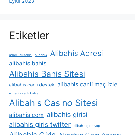
Eylül 2023
Etiketler
Alibahis Adresi
adresi alibahis
Alibahis
alibahis bahis
Alibahis Bahis Sitesi
alibahis canli maç izle
alibahis canli destek
alibahis canlı bahis
Alibahis Casino Sitesi
alibahis girisi
alibahis com
alibahis giris twitter
alibahis giris yap
Alibahis Giriş