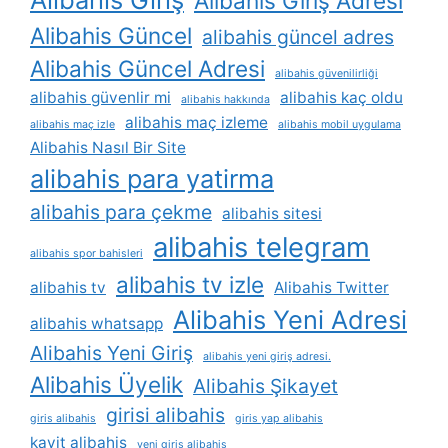
Alibahis Giriş Adresi
Alibahis Güncel
alibahis güncel adres
Alibahis Güncel Adresi
alibahis güvenilirliği
alibahis güvenlir mi
alibahis kaç oldu
alibahis hakkında
alibahis maç izleme
alibahis maç izle
alibahis mobil uygulama
Alibahis Nasıl Bir Site
alibahis para yatirma
alibahis para çekme
alibahis sitesi
alibahis telegram
alibahis spor bahisleri
alibahis tv izle
alibahis tv
Alibahis Twitter
Alibahis Yeni Adresi
alibahis whatsapp
Alibahis Yeni Giriş
alibahis yeni giriş adresi.
Alibahis Üyelik
Alibahis Şikayet
girisi alibahis
giris alibahis
giris yap alibahis
kayit alibahis
yeni giris alibahis