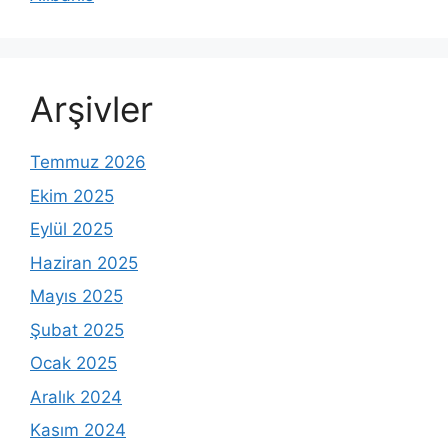
Arşivler
Temmuz 2026
Ekim 2025
Eylül 2025
Haziran 2025
Mayıs 2025
Şubat 2025
Ocak 2025
Aralık 2024
Kasım 2024